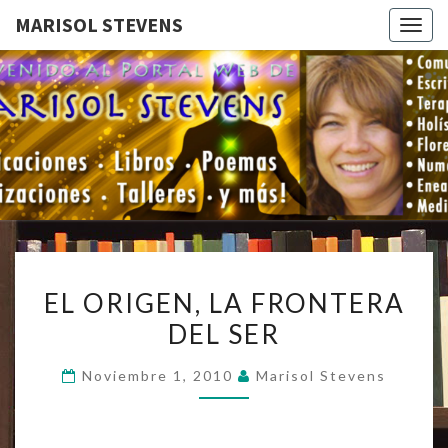
MARISOL STEVENS
Togg
navig
MARISOL
Bienvenidos
A Mi Portal
Web.
STEVENS
EL
EL ORIGEN, LA FRONTERA
ORIGEN,
DEL SER
LA
FRONTERA
Noviembre 1, 2010
Marisol Stevens
DEL
SER