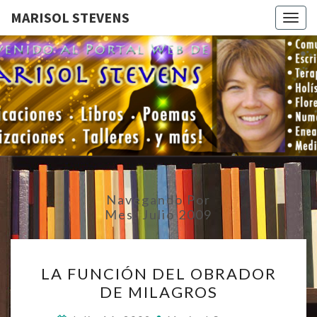
MARISOL STEVENS
Togg
navig
MARISOL
Bienvenidos
A Mi Portal
Web.
STEVENS
Navegando Por
Mes:
Julio 2009
LA
LA FUNCIÓN DEL OBRADOR
FUNCIÓN
DE MILAGROS
DEL
OBRADOR